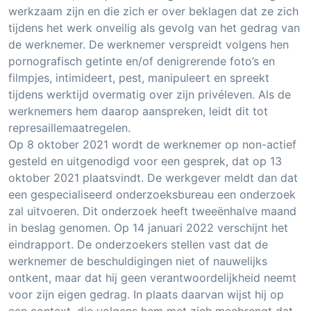
werkzaam zijn en die zich er over beklagen dat ze zich
tijdens het werk onveilig als gevolg van het gedrag van
de werknemer. De werknemer verspreidt volgens hen
pornografisch getinte en/of denigrerende foto’s en
filmpjes, intimideert, pest, manipuleert en spreekt
tijdens werktijd overmatig over zijn privéleven. Als de
werknemers hem daarop aanspreken, leidt dit tot
represaillemaatregelen.
Op 8 oktober 2021 wordt de werknemer op non-actief
gesteld en uitgenodigd voor een gesprek, dat op 13
oktober 2021 plaatsvindt. De werkgever meldt dan dat
een gespecialiseerd onderzoeksbureau een onderzoek
zal uitvoeren. Dit onderzoek heeft tweeënhalve maand
in beslag genomen. Op 14 januari 2022 verschijnt het
eindrapport. De onderzoekers stellen vast dat de
werknemer de beschuldigingen niet of nauwelijks
ontkent, maar dat hij geen verantwoordelijkheid neemt
voor zijn eigen gedrag. In plaats daarvan wijst hij op
een context, die volgens hem met zich meebrengt dat