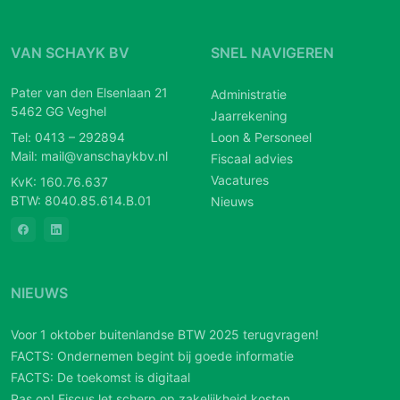
VAN SCHAYK BV
SNEL NAVIGEREN
Pater van den Elsenlaan 21
Administratie
5462 GG Veghel
Jaarrekening
Tel:
0413 – 292894
Loon & Personeel
Mail:
mail@vanschaykbv.nl
Fiscaal advies
Vacatures
KvK: 160.76.637
BTW: 8040.85.614.B.01
Nieuws
NIEUWS
Voor 1 oktober buitenlandse BTW 2025 terugvragen!
FACTS: Ondernemen begint bij goede informatie
FACTS: De toekomst is digitaal
Pas op! Fiscus let scherp op zakelijkheid kosten