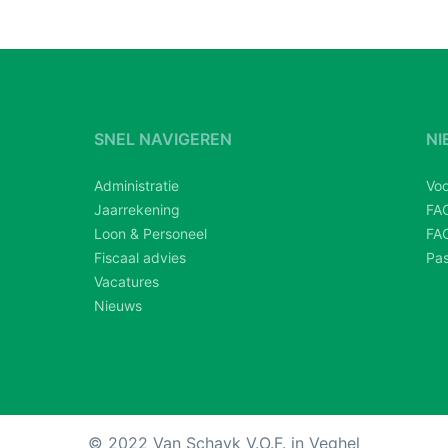
SNEL NAVIGEREN
NI
Administratie
Voo
Jaarrekening
FAC
Loon & Personeel
FAC
Fiscaal advies
Pas
Vacatures
Nieuws
© 2022 Van Schayk V.O.F. in Veghel