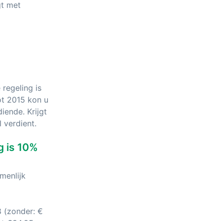
gt met
regeling is
ot 2015 kon u
iende. Krijgt
 verdient.
g is 10%
menlijk
 (zonder: €