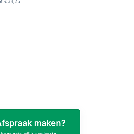
et €34,25
Afspraak maken?
 bent natuurlijk van harte