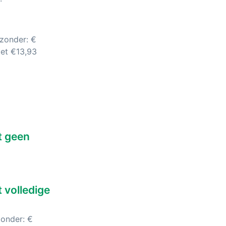
(zonder: €
met €13,93
t geen
 volledige
zonder: €