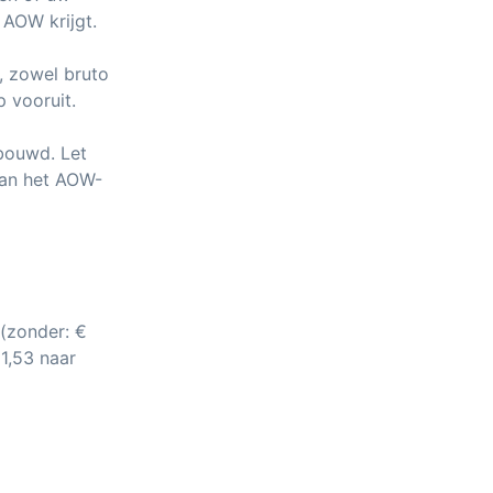
AOW krijgt.
, zowel bruto
 vooruit.
bouwd. Let
van het AOW-
 (zonder: €
1,53 naar
.