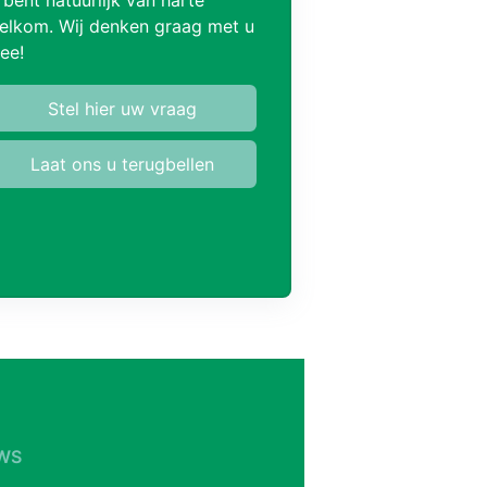
elkom. Wij denken graag met u
ee!
Stel hier uw vraag
Laat ons u terugbellen
WS