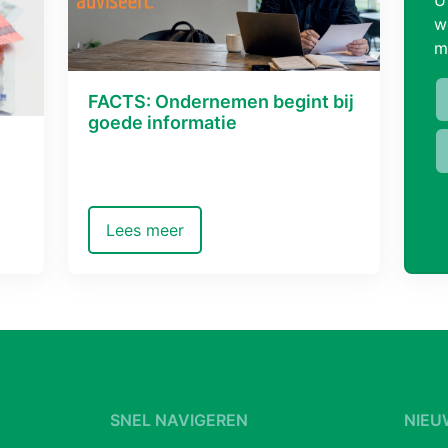
w
m
FACTS: Ondernemen begint bij
goede informatie
Lees meer
SNEL NAVIGEREN
NIEU