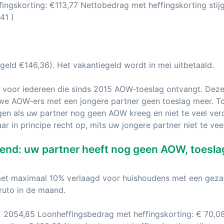
ingskorting: €113,77 Nettobedrag met heffingskorting stij
41 )
geld €146,36). Het vakantiegeld wordt in mei uitbetaald.
 voor iedereen die sinds 2015 AOW-toeslag ontvangt. Deze 
euwe AOW-ers met een jongere partner geen toeslag meer. T
n als uw partner nog geen AOW kreeg en niet te veel verd
r in principe recht op, mits uw jongere partner niet te veel
nd: uw partner heeft nog geen AOW, toesla
 met maximaal 10% verlaagd voor huishoudens met een geza
ruto in de maand.
€ 2054,85 Loonheffingsbedrag met heffingskorting: € 70,08