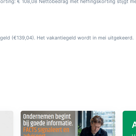
orting: € 108,08 Nettobedrag met heffingskorting stijgt m
geld (€139,04). Het vakantiegeld wordt in mei uitgekeerd.
U