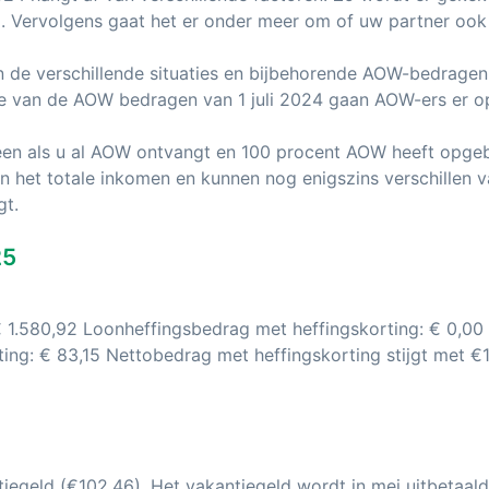
 Vervolgens gaat het er onder meer om of uw partner ook 
n de verschillende situaties en bijbehorende AOW-bedragen
chte van de AOW bedragen van 1 juli 2024 gaan AOW-ers er op
een als u al AOW ontvangt en 100 procent AOW heeft opge
n het totale inkomen en kunnen nog enigszins verschillen 
gt.
25
 1.580,92 Loonheffingsbedrag met heffingskorting: € 0,00
ing: € 83,15 Nettobedrag met heffingskorting stijgt met €1
tiegeld (€102,46). Het vakantiegeld wordt in mei uitbetaald