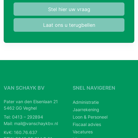
Stel hier uw vraag
Laat ons u terugbellen
VAN SCHAYK BV
SNEL NAVIGEREN
Pater van den Elsenlaan 21
Administratie
5462 GG Veghel
Jaarrekening
Tel:
0413 – 292894
Loon & Personeel
Mail:
mail@vanschaykbv.nl
Fiscaal advies
Vacatures
KvK: 160.76.637