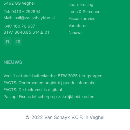
5462 GG Veghel
Jaarrekening
Tel:
0413 – 292894
Loon & Personeel
Mail:
mail@vanschaykbv.nl
Fiscaal advies
Vacatures
KvK: 160.76.637
BTW: 8040.85.614.B.01
Nieuws
NIEUWS
Voor 1 oktober buitenlandse BTW 2025 terugvragen!
FACTS: Ondernemen begint bij goede informatie
FACTS: De toekomst is digitaal
Pas op! Fiscus let scherp op zakelijkheid kosten
© 2022 Van Schayk V.O.F. in Veghel